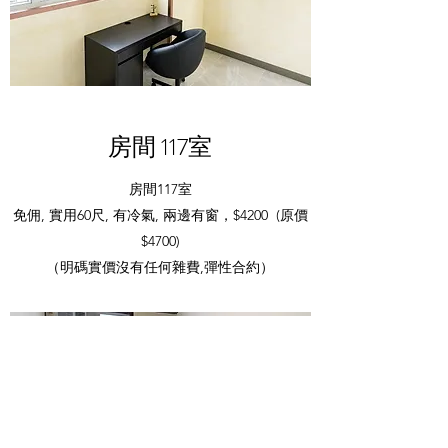
房間 117室
房間117室
免佣, 實用60尺, 有冷氣, 兩邊有窗，$4200 (原價
$4700)
（明碼實價沒有任何雜費,彈性合約）