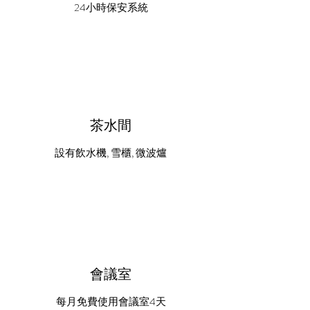
24小時保安系統
茶水間
設有飲水機, 雪櫃, 微波爐
會議室
每月免費使用會議室4天