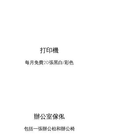
打印機
每月免費20張黑白/彩色
辦公室傢俬
包括一張辦公枱和辦公椅