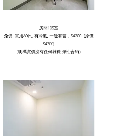
房間105室
免佣, 實用60尺, 有冷氣, 一邊有窗，$4200 (原價
$4700)
（明碼實價沒有任何雜費,彈性合約）