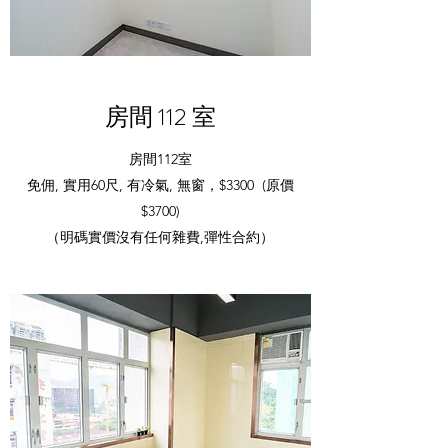
房間 112 室
房間112室
免佣, 實用60尺, 有冷氣, 無窗，$3300 (原價
$3700)
（明碼實價沒有任何雜費,彈性合約）